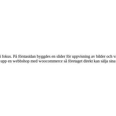
us. På förstasidan byggdes en slider för uppvisning av bilder och va
en upp en webbshop med woocommerce så företaget direkt kan sälja sina 