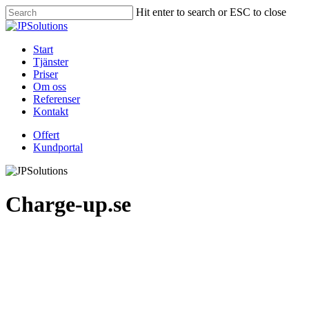
Skip
Hit enter to search or ESC to close
to
Close
main
Search
content
Menu
Start
Tjänster
Priser
Om oss
Referenser
Kontakt
Offert
Kundportal
Charge-up.se